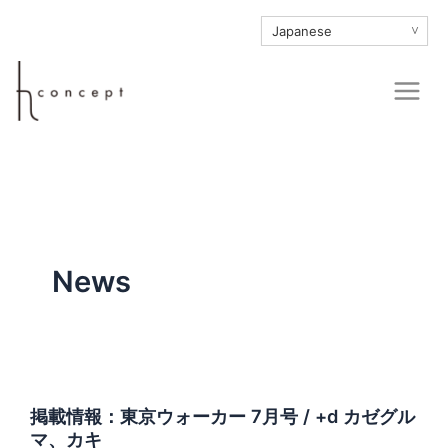
内
∨
容
を
Main
ス
Men
キ
ッ
プ
News
掲載情報：東京ウォーカー 7月号 / +d カゼグル
マ、カキ