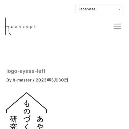
内
∨
容
を
Main
ス
Men
キ
ッ
プ
logo-ayase-left
By
h-master
/
2023年3月30日