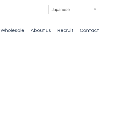
∨
Wholesale
About us
Recruit
Contact