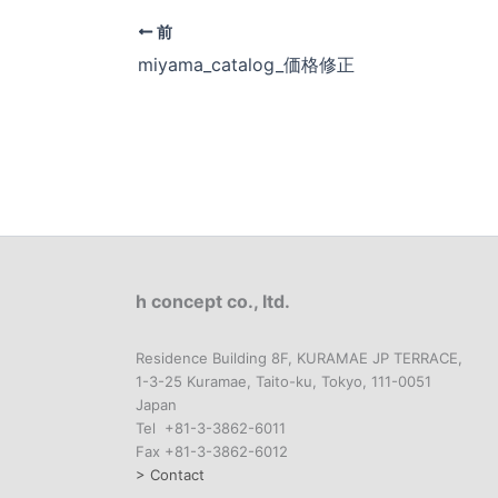
前
miyama_catalog_価格修正
h concept co., ltd.
Residence Building 8F, KURAMAE JP TERRACE,
1-3-25 Kuramae, Taito-ku, Tokyo, 111-0051
Japan
Tel +81-3-3862-6011
Fax +81-3-3862-6012
> Contact