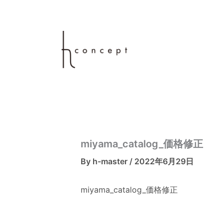
内
容
を
ス
キ
ッ
プ
miyama_catalog_価格修正
By
h-master
/
2022年6月29日
miyama_catalog_価格修正