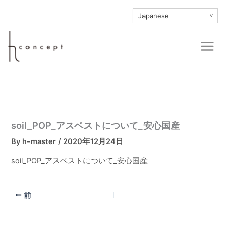
内
∨
容
を
Main
ス
Men
キ
ッ
プ
soil_POP_アスベストについて_安心国産
By
h-master
/
2020年12月24日
soil_POP_アスベストについて_安心国産
前