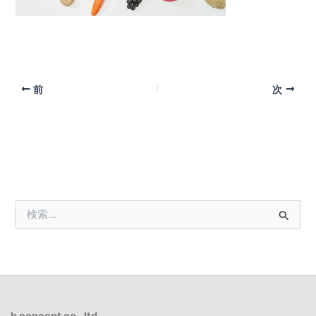
前
次
検
索
対
象
:
h concept co., ltd.