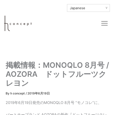
内
∨
容
を
Main
ス
Men
キ
ッ
プ
掲載情報：MONOQLO 8月号 /
AOZORA ドットフルーツク
レヨン
By
h concept
/
2019年6月19日
2019年6月19日発売のMONOQLO 8月号 “モノコレ”に、
パートナーブランド AOZORAの新作『ドットフルーツクレ