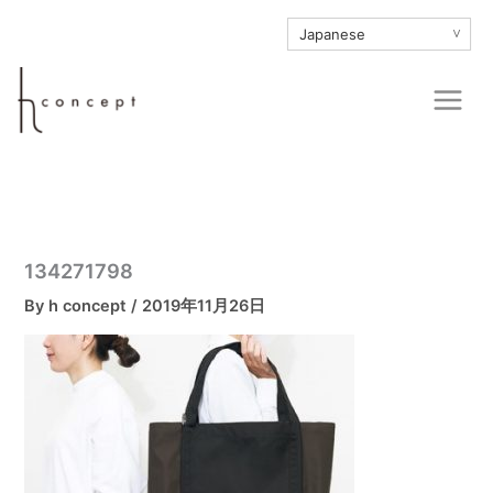
内
∨
容
を
Main
ス
Men
キ
ッ
プ
134271798
By
h concept
/
2019年11月26日