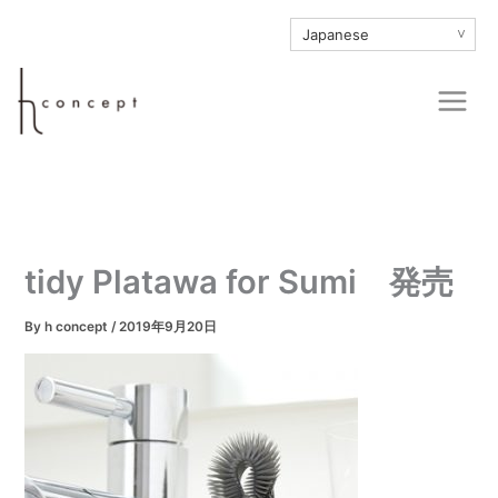
内
∨
容
を
Main
ス
Men
キ
ッ
プ
tidy Platawa for Sumi 発売
By
h concept
/
2019年9月20日