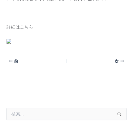
詳細はこちら
前
次
検
索
対
象