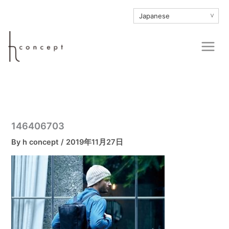
内
∨
容
を
Main
ス
Men
キ
ッ
プ
146406703
By
h concept
/
2019年11月27日