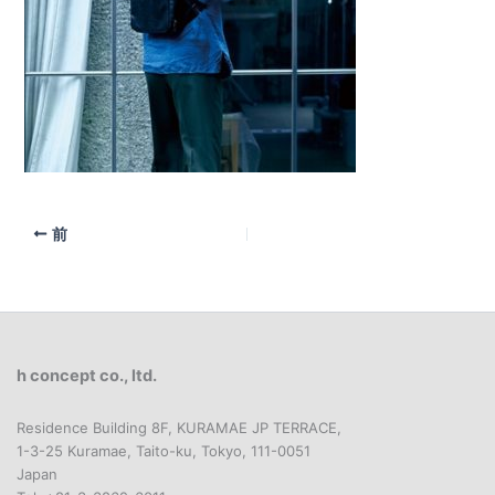
前
h concept co., ltd.
Residence Building 8F, KURAMAE JP TERRACE,
1-3-25 Kuramae, Taito-ku, Tokyo, 111-0051
Japan