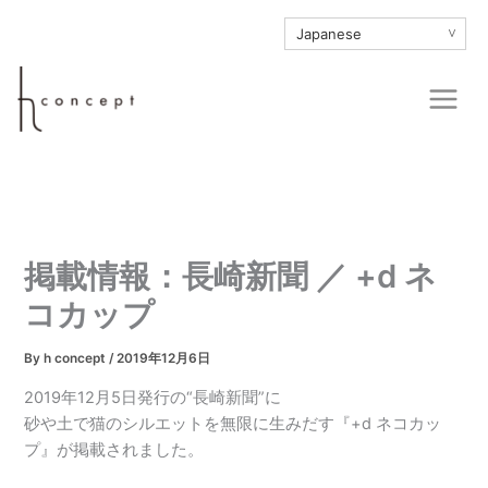
内
∨
容
を
Main
ス
Men
キ
ッ
プ
掲載情報：長崎新聞 ／ +d ネ
コカップ
By
h concept
/
2019年12月6日
2019年12月5日発行の“長崎新聞”に
砂や土で猫のシルエットを無限に生みだす『+d ネコカッ
プ』が掲載されました。