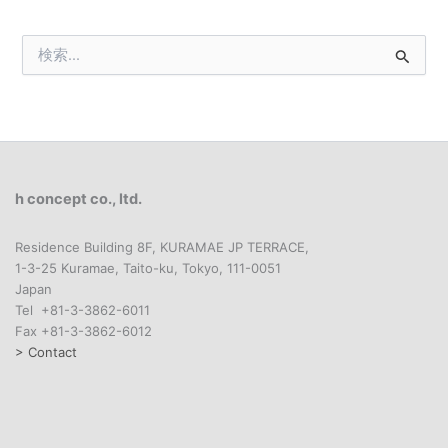
検
索
対
象
:
h concept co., ltd.
Residence Building 8F, KURAMAE JP TERRACE,
1-3-25 Kuramae, Taito-ku, Tokyo, 111-0051
Japan
Tel +81-3-3862-6011
Fax +81-3-3862-6012
> Contact