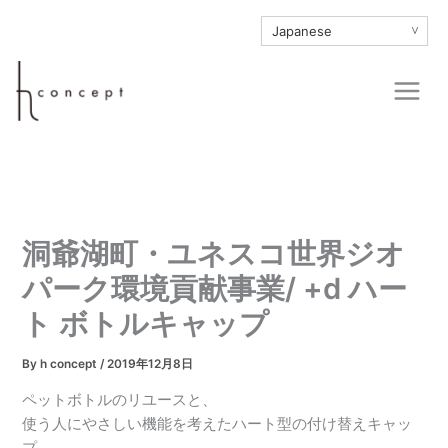
内
∨
容
を
Main
ス
Men
キ
ッ
プ
洞爺湖町・ユネスコ世界ジオ
パーク環境貢献事業/ +d ハー
ト ボトルキャップ
By
h concept
/
2019年12月8日
ペットボトルのリユースと、
使う人にやさしい機能を考えたハート型の付け替えキャッ
プ