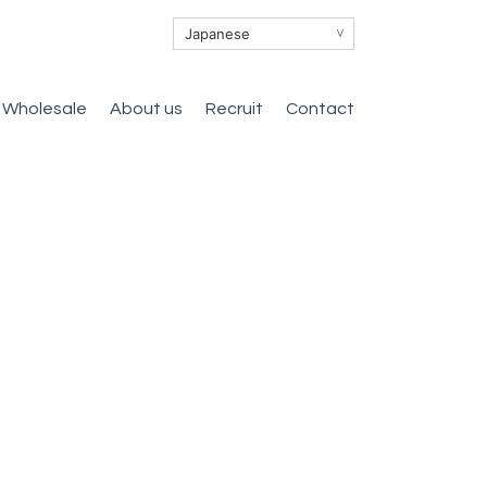
∨
Wholesale
About us
Recruit
Contact