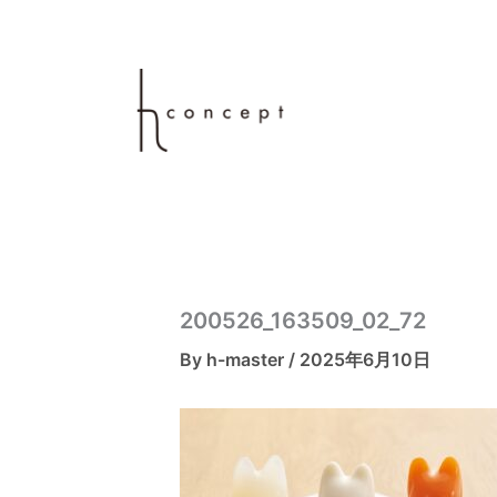
内
容
を
ス
キ
ッ
プ
200526_163509_02_72
By
h-master
/
2025年6月10日