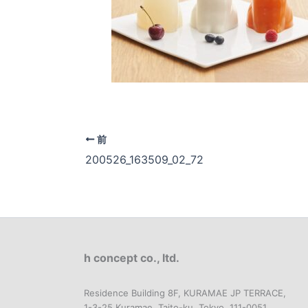
前
200526_163509_02_72
h concept co., ltd.
Residence Building 8F, KURAMAE JP TERRACE,
1-3-25 Kuramae, Taito-ku, Tokyo, 111-0051