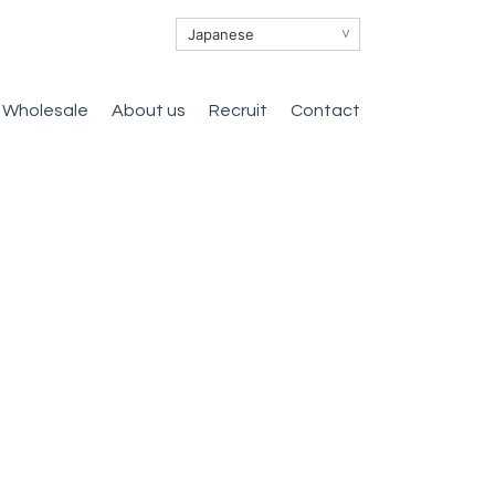
∨
Wholesale
About us
Recruit
Contact