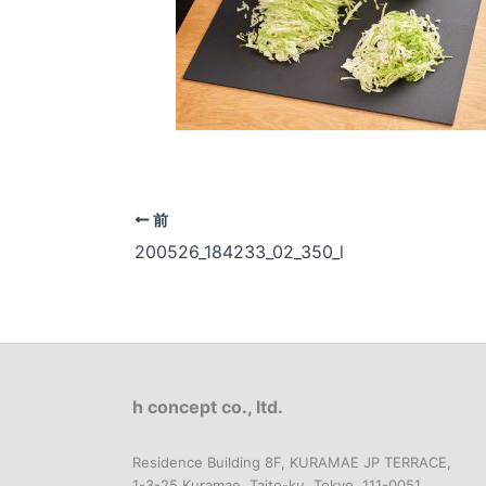
前
200526_184233_02_350_l
h concept co., ltd.
Residence Building 8F, KURAMAE JP TERRACE,
1-3-25 Kuramae, Taito-ku, Tokyo, 111-0051