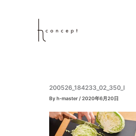
内
容
を
ス
キ
ッ
プ
200526_184233_02_350_l
By
h-master
/
2020年6月20日