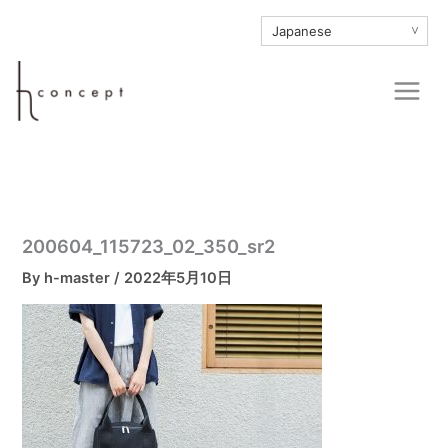
内
∨
容
を
Main
ス
Men
キ
ッ
プ
200604_115723_02_350_sr2
By
h-master
/
2022年5月10日