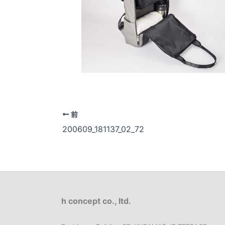
前
200609_181137_02_72
h concept co., ltd.