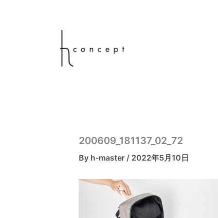
内
容
を
ス
キ
ッ
プ
200609_181137_02_72
By
h-master
/
2022年5月10日