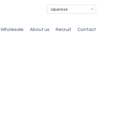
∨
Wholesale
About us
Recruit
Contact