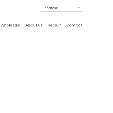
∨
Wholesale
About us
Recruit
Contact