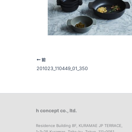
前
201023_110449_01_350
h concept co., ltd.
Residence Building 8F, KURAMAE JP TERRACE,
1-3-25 Kuramae, Taito-ku, Tokyo, 111-0051