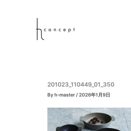
内
容
を
ス
キ
ッ
プ
201023_110449_01_350
By
h-master
/
2026年1月9日