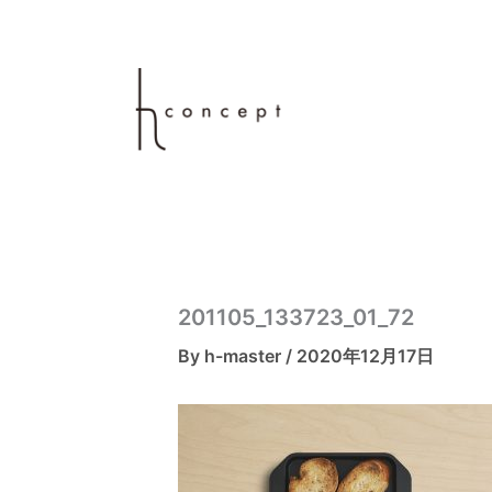
内
容
を
ス
キ
ッ
プ
201105_133723_01_72
By
h-master
/
2020年12月17日