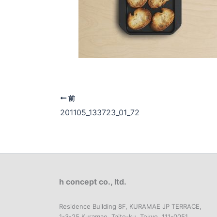
前
201105_133723_01_72
h concept co., ltd.
Residence Building 8F, KURAMAE JP TERRACE,
1-3-25 Kuramae, Taito-ku, Tokyo, 111-0051