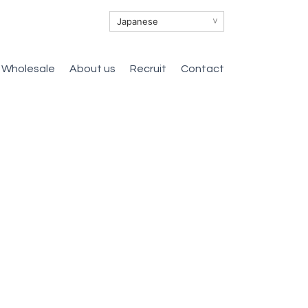
∨
Wholesale
About us
Recruit
Contact