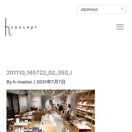
内
∨
容
を
Main
ス
Men
キ
ッ
プ
201110_165722_02_350_l
By
h-master
/
2021年7月7日