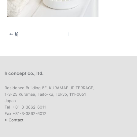
前
h concept co., ltd.
Residence Building 8F, KURAMAE JP TERRACE,
1-3-25 Kuramae, Taito-ku, Tokyo, 111-0051
Japan
Tel +81-3-3862-6011
Fax +81-3-3862-6012
> Contact