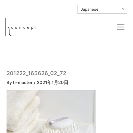
内
∨
容
を
Main
ス
Men
キ
ッ
プ
201222_165626_02_72
By
h-master
/
2021年1月20日