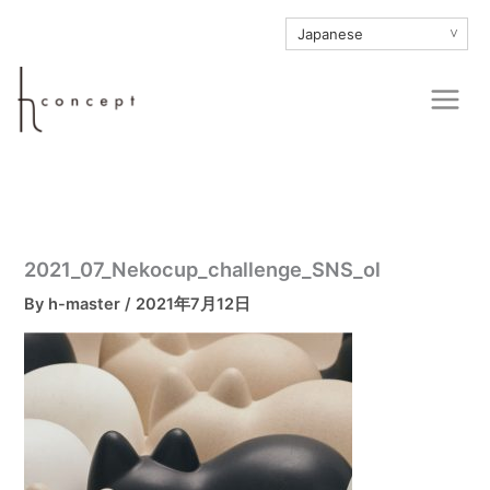
内
∨
容
を
Main
ス
Men
キ
ッ
プ
2021_07_Nekocup_challenge_SNS_ol
By
h-master
/
2021年7月12日