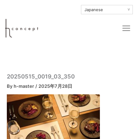
内
∨
容
を
Main
ス
Men
キ
ッ
プ
20250515_0019_03_350
By
h-master
/
2025年7月28日