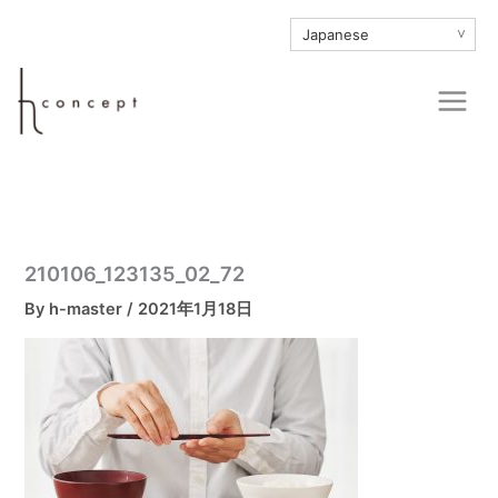
内
∨
容
を
Main
ス
Men
キ
ッ
プ
210106_123135_02_72
By
h-master
/
2021年1月18日