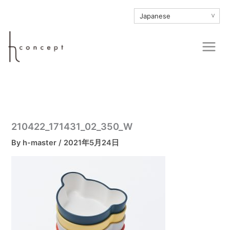
内
∨
容
を
Main
ス
Men
キ
ッ
プ
210422_171431_02_350_W
By
h-master
/
2021年5月24日