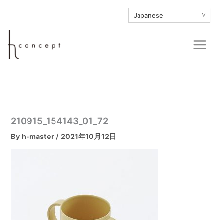
内
∨
容
を
Main
ス
Men
キ
ッ
プ
210915_154143_01_72
By
h-master
/
2021年10月12日