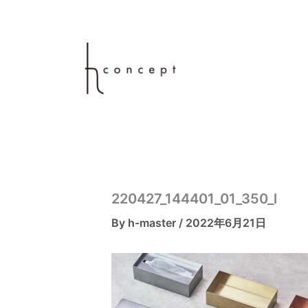
内
容
を
ス
キ
ッ
プ
220427_144401_01_350_l
By
h-master
/
2022年6月21日