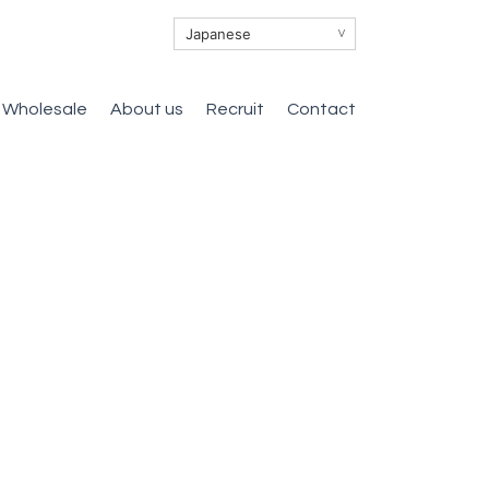
∨
Wholesale
About us
Recruit
Contact