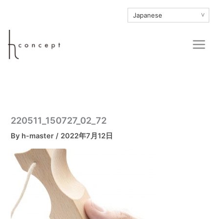
内
∨
容
を
Main
ス
Men
キ
ッ
プ
220511_150727_02_72
By
h-master
/
2022年7月12日