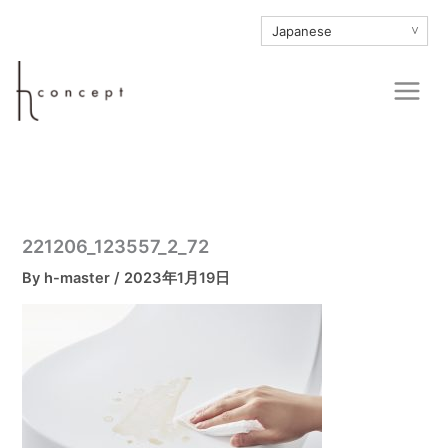
内
∨
容
を
Main
ス
Men
キ
ッ
プ
221206_123557_2_72
By
h-master
/
2023年1月19日