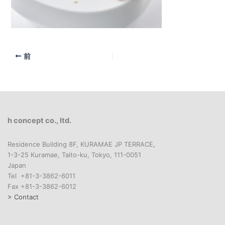
前
h concept co., ltd.
Residence Building 8F, KURAMAE JP TERRACE,
1-3-25 Kuramae, Taito-ku, Tokyo, 111-0051
Japan
Tel +81-3-3862-6011
Fax +81-3-3862-6012
> Contact