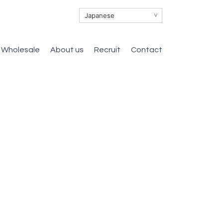
∨
Wholesale
About us
Recruit
Contact