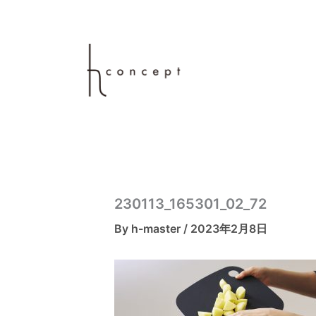
内
容
を
ス
キ
ッ
プ
230113_165301_02_72
By
h-master
/
2023年2月8日