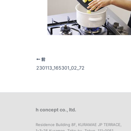
前
230113_165301_02_72
h concept co., ltd.
Residence Building 8F, KURAMAE JP TERRACE,
1-3-25 Kuramae, Taito-ku, Tokyo, 111-0051