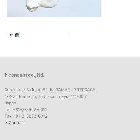
前
h concept co., ltd.
Residence Building 8F, KURAMAE JP TERRACE,
1-3-25 Kuramae, Taito-ku, Tokyo, 111-0051
Japan
Tel +81-3-3862-6011
Fax +81-3-3862-6012
> Contact