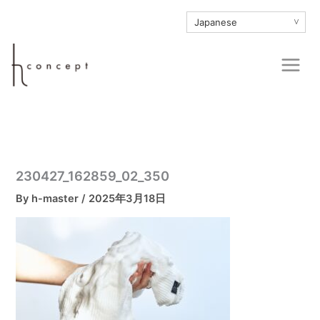
内
∨
容
を
Main
ス
Men
キ
ッ
プ
230427_162859_02_350
By
h-master
/
2025年3月18日