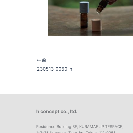
前
230513_0050_n
h concept co., ltd.
Residence Building 8F, KURAMAE JP TERRACE,
1-3-25 Kuramae, Taito-ku, Tokyo, 111-0051