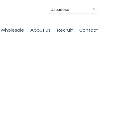
∨
Wholesale
About us
Recruit
Contact