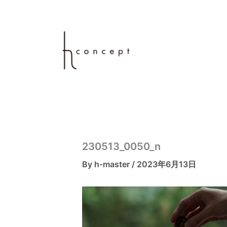
内
容
を
ス
キ
ッ
プ
230513_0050_n
By
h-master
/
2023年6月13日