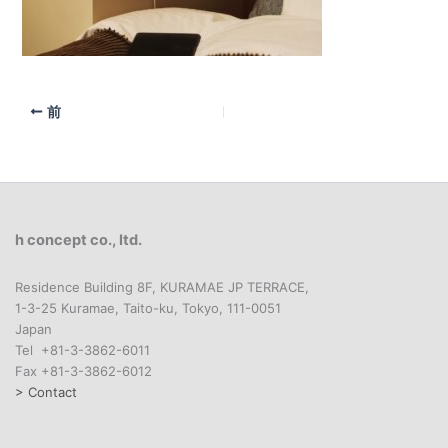
前
h concept co., ltd.
Residence Building 8F, KURAMAE JP TERRACE,
1-3-25 Kuramae, Taito-ku, Tokyo, 111-0051
Japan
Tel +81-3-3862-6011
Fax +81-3-3862-6012
> Contact