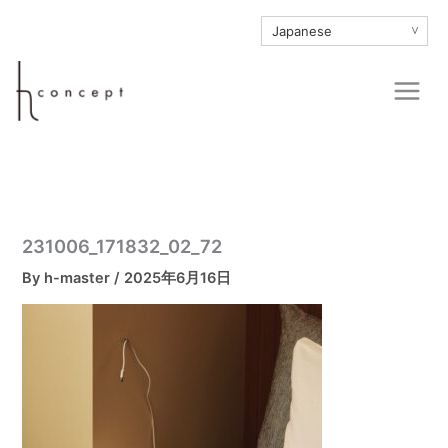
内
∨
容
を
Main
ス
Men
キ
ッ
プ
231006_171832_02_72
By
h-master
/
2025年6月16日