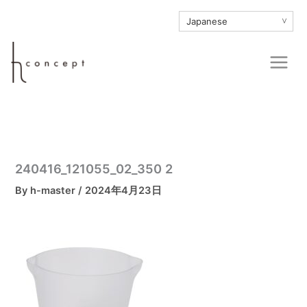
内
∨
容
を
Main
ス
Men
キ
ッ
プ
240416_121055_02_350 2
By
h-master
/
2024年4月23日