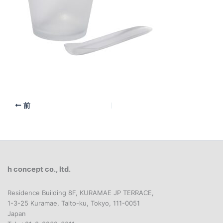
前
h concept co., ltd.
Residence Building 8F, KURAMAE JP TERRACE,
1-3-25 Kuramae, Taito-ku, Tokyo, 111-0051
Japan