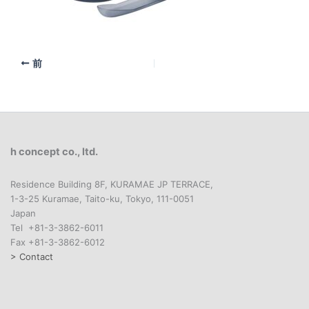
前
h concept co., ltd.
Residence Building 8F, KURAMAE JP TERRACE,
1-3-25 Kuramae, Taito-ku, Tokyo, 111-0051
Japan
Tel +81-3-3862-6011
Fax +81-3-3862-6012
> Contact