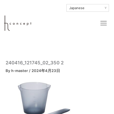
内
∨
容
を
Main
ス
Men
キ
ッ
プ
240416_121745_02_350 2
By
h-master
/
2024年4月23日