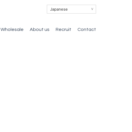
∨
Wholesale
About us
Recruit
Contact