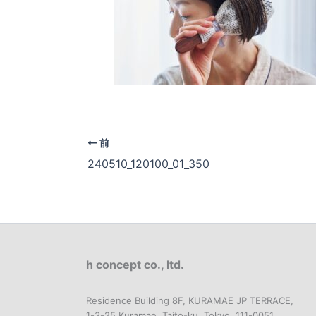
前
240510_120100_01_350
h concept co., ltd.
Residence Building 8F, KURAMAE JP TERRACE,
1-3-25 Kuramae, Taito-ku, Tokyo, 111-0051