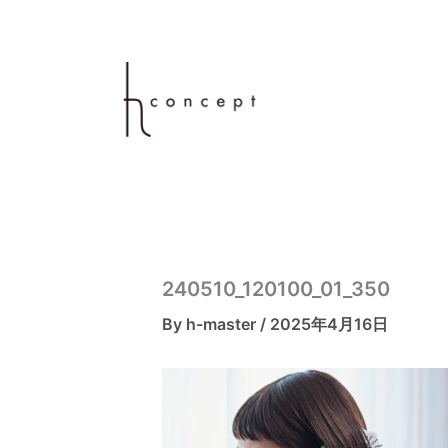
内
容
を
ス
キ
ッ
プ
240510_120100_01_350
By
h-master
/
2025年4月16日