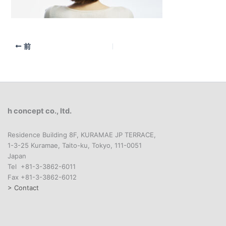
前
h concept co., ltd.
Residence Building 8F, KURAMAE JP TERRACE,
1-3-25 Kuramae, Taito-ku, Tokyo, 111-0051
Japan
Tel +81-3-3862-6011
Fax +81-3-3862-6012
> Contact