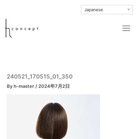
内
∨
容
を
Main
ス
Men
キ
ッ
プ
240521_170515_01_350
By
h-master
/
2024年7月2日