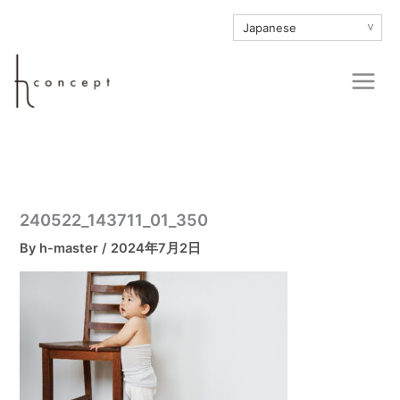
内
∨
容
を
Main
ス
Men
キ
ッ
プ
240522_143711_01_350
By
h-master
/
2024年7月2日