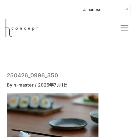
内
∨
容
を
Main
ス
Men
キ
ッ
プ
250426_0996_350
By
h-master
/
2025年7月1日