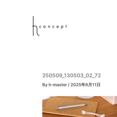
内
容
を
ス
キ
ッ
プ
250509_130503_02_72
By
h-master
/
2025年6月11日