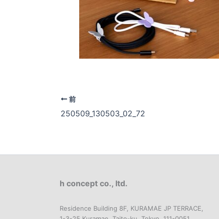
前
250509_130503_02_72
h concept co., ltd.
Residence Building 8F, KURAMAE JP TERRACE,
1-3-25 Kuramae, Taito-ku, Tokyo, 111-0051