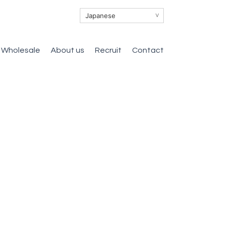
∨
Wholesale
About us
Recruit
Contact