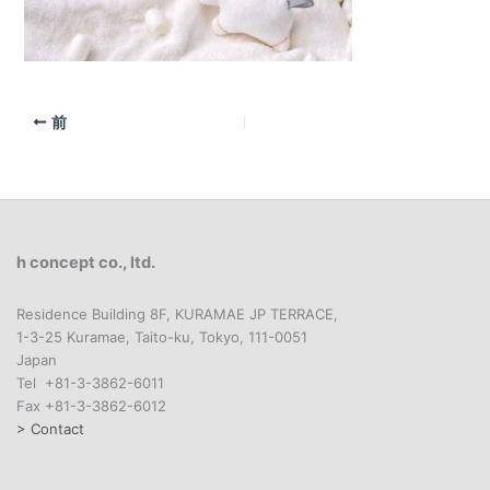
前
h concept co., ltd.
Residence Building 8F, KURAMAE JP TERRACE,
1-3-25 Kuramae, Taito-ku, Tokyo, 111-0051
Japan
Tel +81-3-3862-6011
Fax +81-3-3862-6012
> Contact