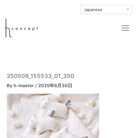
内
∨
容
を
Main
ス
Men
キ
ッ
プ
250509_155533_01_350
By
h-master
/
2025年6月30日