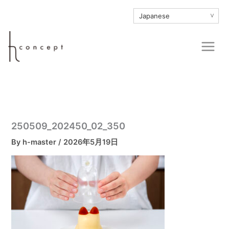
内
∨
容
を
Main
ス
Men
キ
ッ
プ
250509_202450_02_350
By
h-master
/
2026年5月19日