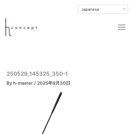
内
∨
容
を
Main
ス
Men
キ
ッ
プ
250529_145325_350-1
By
h-master
/
2025年9月30日