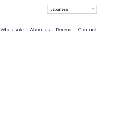
∨
Wholesale
About us
Recruit
Contact