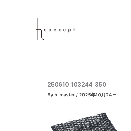
内
容
を
ス
キ
ッ
プ
250610_103244_350
By
h-master
/
2025年10月24日