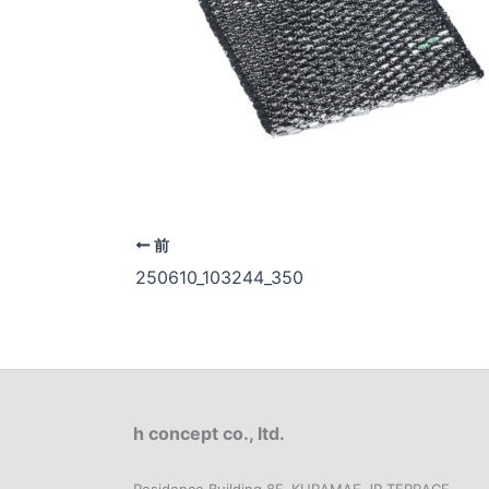
前
250610_103244_350
h concept co., ltd.
Residence Building 8F, KURAMAE JP TERRACE,