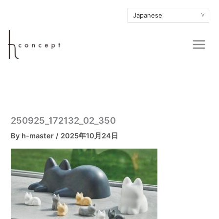
内
∨
容
を
Main
ス
Men
キ
ッ
プ
250925_172132_02_350
By
h-master
/
2025年10月24日