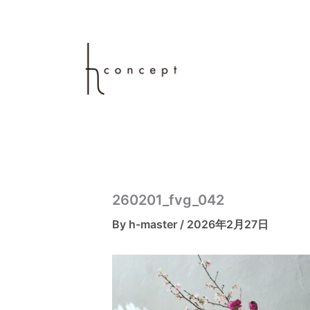
内
容
を
ス
キ
ッ
プ
260201_fvg_042
By
h-master
/
2026年2月27日