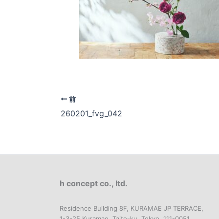
前
260201_fvg_042
h concept co., ltd.
Residence Building 8F, KURAMAE JP TERRACE,
1-3-25 Kuramae, Taito-ku, Tokyo, 111-0051