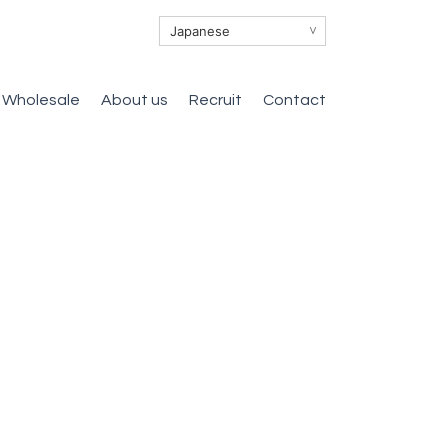
∨
Wholesale
About us
Recruit
Contact