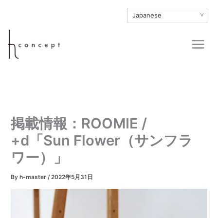
内
∨
容
を
Main
ス
Men
キ
ッ
プ
掲載情報：ROOMIE /
+d「Sun Flower（サンフラ
ワー）」
By
h-master
/
2022年5月31日