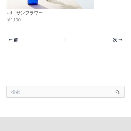
+d｜サンフラワー
￥1,100
前
次
検
索
対
象
: