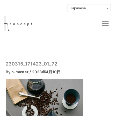
内
∨
容
を
Main
ス
Men
キ
ッ
プ
230315_171423_01_72
By
h-master
/
2023年4月10日