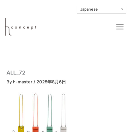
内
∨
容
を
Main
ス
Men
キ
ッ
プ
ALL_72
By
h-master
/
2025年8月6日