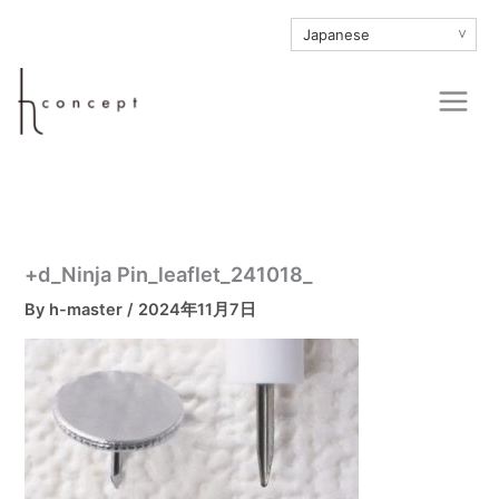
内
∨
容
を
Main
ス
Men
キ
ッ
プ
+d_Ninja Pin_leaflet_241018_
By
h-master
/
2024年11月7日