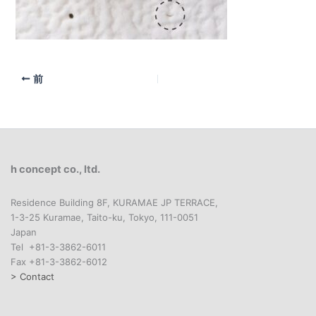
前
h concept co., ltd.
Residence Building 8F, KURAMAE JP TERRACE,
1-3-25 Kuramae, Taito-ku, Tokyo, 111-0051
Japan
Tel +81-3-3862-6011
Fax +81-3-3862-6012
> Contact