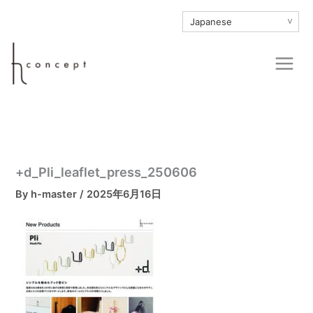
内
∨
容
を
Main
ス
Men
キ
ッ
プ
+d_Pli_leaflet_press_250606
By
h-master
/
2025年6月16日