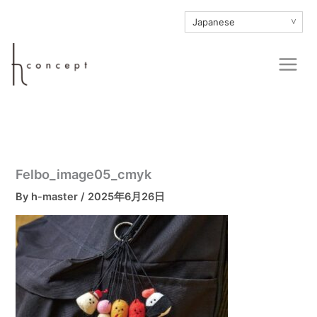
内
∨
容
を
Main
ス
Men
キ
ッ
プ
Felbo_image05_cmyk
By
h-master
/
2025年6月26日