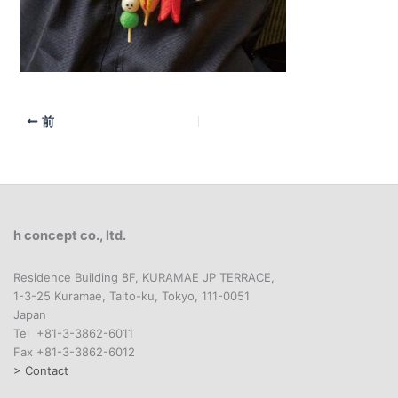
前
h concept co., ltd.
Residence Building 8F, KURAMAE JP TERRACE,
1-3-25 Kuramae, Taito-ku, Tokyo, 111-0051
Japan
Tel +81-3-3862-6011
Fax +81-3-3862-6012
> Contact