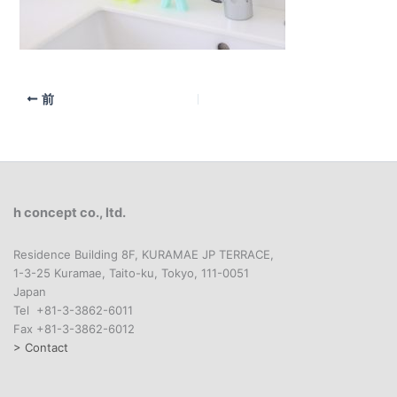
前
h concept co., ltd.
Residence Building 8F, KURAMAE JP TERRACE,
1-3-25 Kuramae, Taito-ku, Tokyo, 111-0051
Japan
Tel +81-3-3862-6011
Fax +81-3-3862-6012
> Contact