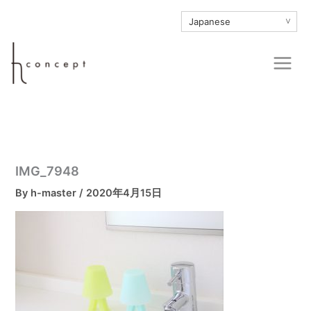
内
∨
容
を
Main
ス
Men
キ
ッ
プ
IMG_7948
By
h-master
/
2020年4月15日